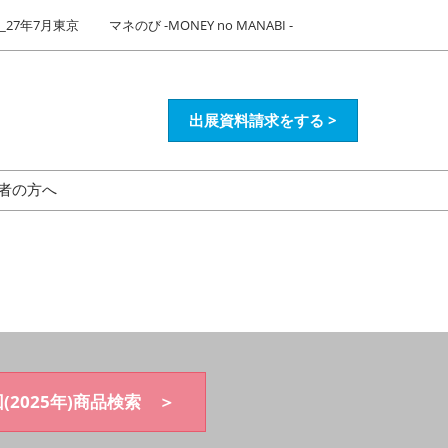
27年7月東京
マネのび -MONEY no MANABI -
出展資料請求をする >
者の方へ
(2025年)商品検索 ＞