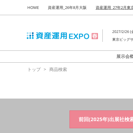
Press
ス
HOME
資産運用_26年8月大阪
資産運用_27年2月東
Escape
キ
to
ッ
close
プ
the
2027/2/26 (金
し
menu.
東京ビッグサ
て
進
む
展示会
来
トップ
商品検索
前回(2025年)出展社検