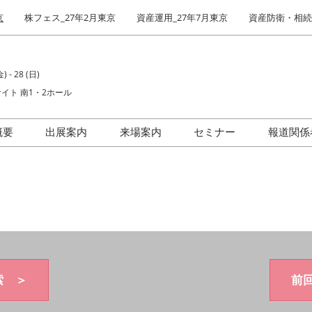
京
株フェス_27年2月東京
資産運用_27年7月東京
資産防衛・相続_
) - 28 (日)
イト 南1・2ホール
概要
出展案内
来場案内
セミナー
報道関係
場者数
出展社インタビュー
前回(2026年)会場風景
IR・株式投資フェア
索 ＞
前回