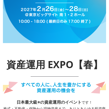
資産運用_27年7月東京
2027年07月09日
東京ビッグサイト / Tokyo Big Sight, Japan
資産防衛・相続_27年7月東京
2027年07月09日
東京ビッグサイト / Tokyo Big Sight, Japan
マネのび -MONEY no MANABI -
資産運用 EXPO【春】
日本最大級※の資産運用のイベント
です！
株式・不動産・保険から現物資産まで、ありとあらゆる投資商