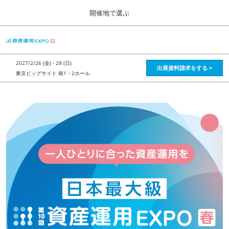
Press
ス
開催地で選ぶ
Escape
キ
to
ッ
close
HOME
グ
プ
the
ロ
2026年08月28日
し
ー
menu.
インテックス大阪 / Intex Osaka , Japan
2027/2/26 (金) - 28 (日)
バ
出展資料請求をする >
て
東京ビッグサイト 南1・2ホール
ル
進
ナ
資産運用_26年8月大阪
ビ
む
2026年08月28日
ゲ
インテックス大阪 / Intex Osaka , Japan
ー
シ
ョ
資産運用_27年2月東京
ン
2027年02月26日
を
東京ビッグサイト / Tokyo Big Sight, Japan
折
り
た
株フェス_27年2月東京
た
2027年02月26日
む
東京ビッグサイト / Tokyo Big Sight, Japan