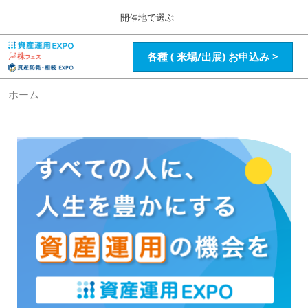
Press
ス
開催地で選ぶ
Escape
キ
to
ッ
close
HOME
グ
各種 ( 来場/出展) お申込み >
プ
the
ロ
2026年08月28日
し
ー
menu.
インテックス大阪 / Intex Osaka , Japan
バ
て
ホーム
ル
進
ナ
資産運用_26年8月大阪
ビ
む
2026年08月28日
ゲ
インテックス大阪 / Intex Osaka , Japan
ー
シ
ョ
資産運用_27年2月東京
ン
2027年02月26日
を
東京ビッグサイト / Tokyo Big Sight, Japan
折
り
た
株フェス_27年2月東京
た
2027年02月26日
む
東京ビッグサイト / Tokyo Big Sight, Japan