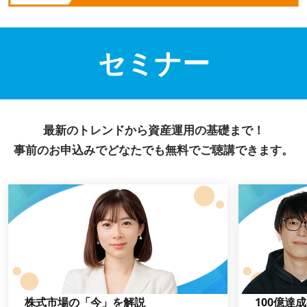
セミナー
最新のトレンドから資産運用の基礎まで！
事前のお申込みでどなたでも無料でご聴講できます。
株式市場の「今」を解説
100億達