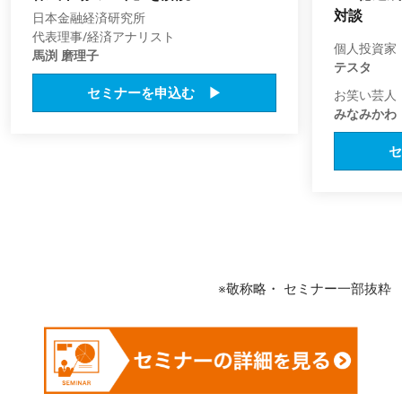
対談
日本金融経済研究所
代表理事/経済アナリスト
個人投資家
馬渕 磨理子
テスタ
セミナーを申込む ▶
お笑い芸人
みなみかわ
セ
※敬称略・ セミナー一部抜粋