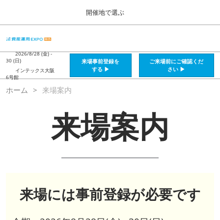
Press
ス
開催地で選ぶ
Escape
キ
to
ッ
close
HOME
グ
プ
the
ロ
2026年08月28日
し
ー
2026/8/28 (金) -
menu.
インテックス大阪 / Intex Osaka , Japan
30 (日)
来場事前登録を
ご来場前にご確認くだ
バ
て
する ▶
さい ▶
インテックス大阪
ル
6号館
進
ナ
資産運用_26年8月大阪
ホーム
来場案内
ビ
む
2026年08月28日
ゲ
インテックス大阪 / Intex Osaka , Japan
ー
来場案内
シ
ョ
資産運用_27年2月東京
ン
2027年02月26日
を
東京ビッグサイト / Tokyo Big Sight, Japan
折
り
た
株フェス_27年2月東京
た
2027年02月26日
む
来場には事前登録が必要です
東京ビッグサイト / Tokyo Big Sight, Japan