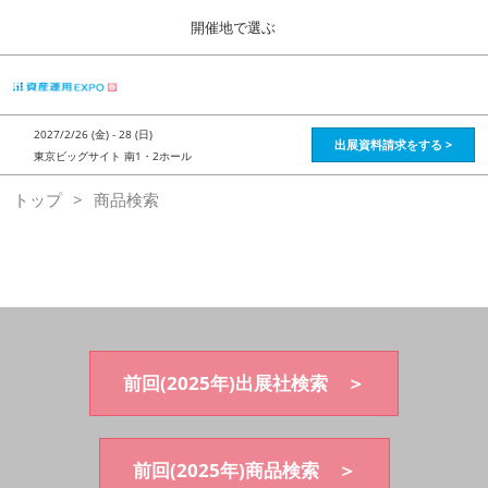
Press
ス
開催地で選ぶ
Escape
キ
to
ッ
close
HOME
グ
プ
the
ロ
2026年08月28日
し
ー
menu.
インテックス大阪 / Intex Osaka , Japan
2027/2/26 (金) - 28 (日)
バ
出展資料請求をする >
て
東京ビッグサイト 南1・2ホール
ル
進
ナ
資産運用_26年8月大阪
トップ
商品検索
ビ
む
2026年08月28日
ゲ
インテックス大阪 / Intex Osaka , Japan
ー
シ
ョ
資産運用_27年2月東京
ン
2027年02月26日
を
東京ビッグサイト / Tokyo Big Sight, Japan
折
り
た
前回(2025年)出展社検索 ＞
株フェス_27年2月東京
た
2027年02月26日
む
東京ビッグサイト / Tokyo Big Sight, Japan
前回(2025年)商品検索 ＞