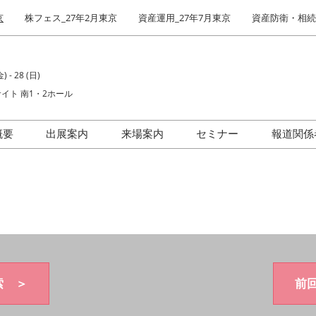
京
株フェス_27年2月東京
資産運用_27年7月東京
資産防衛・相続_
) - 28 (日)
イト 南1・2ホール
概要
出展案内
来場案内
セミナー
報道関係
場者数
出展社インタビュー
前回(2026年)会場風景
IR・株式投資フェア
索 ＞
前回