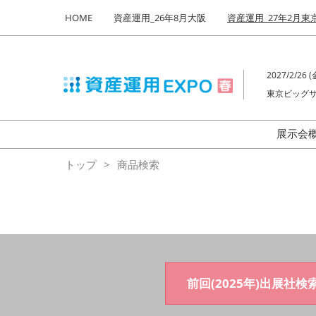
Press
ス
HOME
資産運用_26年8月大阪
資産運用_27年2月東
Escape
キ
to
ッ
close
プ
the
2027/2/26 (金
し
menu.
東京ビッグサ
て
進
む
展示会
来
トップ
商品検索
前回(2025年)出展社検