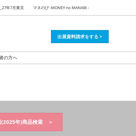
27年7月東京
マネのび -MONEY no MANABI -
出展資料請求をする >
者の方へ
(2025年)商品検索 ＞