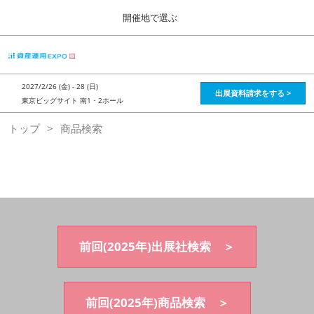
Press
ス
開催地で選ぶ
Escape
キ
to
ッ
close
HOME
グ
プ
the
ロ
2026年08月28日
し
ー
menu.
インテックス大阪 / Intex Osaka , Japan
2027/2/26 (金) - 28 (日)
バ
出展資料請求をする >
て
東京ビッグサイト 南1・2ホール
ル
進
ナ
資産運用_26年8月大阪
トップ
商品検索
ビ
む
2026年08月28日
ゲ
インテックス大阪 / Intex Osaka , Japan
ー
シ
ョ
資産運用_27年2月東京
ン
2027年02月26日
を
東京ビッグサイト / Tokyo Big Sight, Japan
折
り
た
前回(2025年)出展社検索 ＞
株フェス_27年2月東京
た
2027年02月26日
む
東京ビッグサイト / Tokyo Big Sight, Japan
前回(2025年)商品検索 ＞