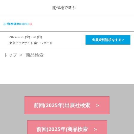
Press
ス
開催地で選ぶ
Escape
キ
to
ッ
close
HOME
グ
プ
the
ロ
2026年08月28日
し
ー
menu.
インテックス大阪 / Intex Osaka , Japan
2027/2/26 (金) - 28 (日)
バ
出展資料請求をする >
て
東京ビッグサイト 南1・2ホール
ル
進
ナ
資産運用_26年8月大阪
トップ
商品検索
ビ
む
2026年08月28日
ゲ
インテックス大阪 / Intex Osaka , Japan
ー
シ
ョ
資産運用_27年2月東京
ン
2027年02月26日
を
東京ビッグサイト / Tokyo Big Sight, Japan
折
り
た
前回(2025年)出展社検索 ＞
株フェス_27年2月東京
た
2027年02月26日
む
東京ビッグサイト / Tokyo Big Sight, Japan
前回(2025年)商品検索 ＞