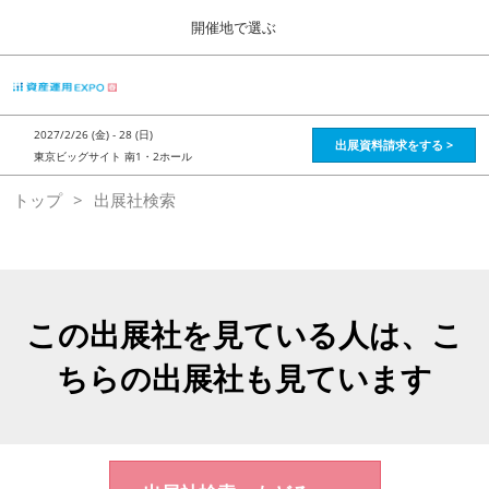
Press
ス
開催地で選ぶ
Escape
キ
to
ッ
close
HOME
グ
プ
the
ロ
2026年08月28日
し
ー
menu.
インテックス大阪 / Intex Osaka , Japan
2027/2/26 (金) - 28 (日)
バ
出展資料請求をする >
て
東京ビッグサイト 南1・2ホール
ル
進
ナ
資産運用_26年8月大阪
トップ
出展社検索
ビ
む
2026年08月28日
ゲ
インテックス大阪 / Intex Osaka , Japan
ー
シ
ョ
資産運用_27年2月東京
ン
2027年02月26日
を
この出展社を見ている人は、こ
東京ビッグサイト / Tokyo Big Sight, Japan
折
り
ちらの出展社も見ています
た
株フェス_27年2月東京
た
2027年02月26日
む
東京ビッグサイト / Tokyo Big Sight, Japan