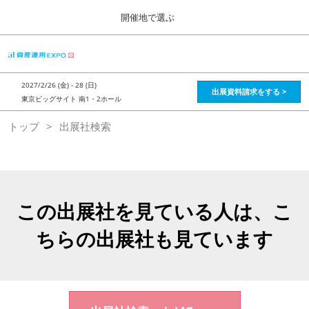
Press
ス
開催地で選ぶ
Escape
キ
to
ッ
close
HOME
グ
プ
the
ロ
2026年08月28日
し
ー
menu.
インテックス大阪 / Intex Osaka , Japan
2027/2/26 (金) - 28 (日)
バ
出展資料請求をする >
て
東京ビッグサイト 南1・2ホール
ル
進
ナ
資産運用_26年8月大阪
トップ
出展社検索
ビ
む
2026年08月28日
ゲ
インテックス大阪 / Intex Osaka , Japan
ー
シ
ョ
資産運用_27年2月東京
ン
2027年02月26日
を
この出展社を見ている人は、こ
東京ビッグサイト / Tokyo Big Sight, Japan
折
り
ちらの出展社も見ています
た
株フェス_27年2月東京
た
2027年02月26日
む
東京ビッグサイト / Tokyo Big Sight, Japan