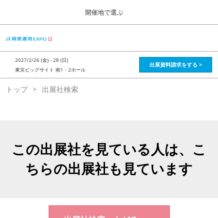
Press
ス
開催地で選ぶ
Escape
キ
to
ッ
close
HOME
グ
プ
the
ロ
2026年08月28日
し
ー
menu.
インテックス大阪 / Intex Osaka , Japan
2027/2/26 (金) - 28 (日)
バ
出展資料請求をする >
て
東京ビッグサイト 南1・2ホール
ル
進
ナ
資産運用_26年8月大阪
トップ
出展社検索
ビ
む
2026年08月28日
ゲ
インテックス大阪 / Intex Osaka , Japan
ー
シ
ョ
資産運用_27年2月東京
ン
2027年02月26日
を
この出展社を見ている人は、こ
東京ビッグサイト / Tokyo Big Sight, Japan
折
り
ちらの出展社も見ています
た
株フェス_27年2月東京
た
2027年02月26日
む
東京ビッグサイト / Tokyo Big Sight, Japan