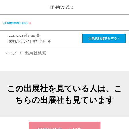
Press
ス
開催地で選ぶ
Escape
キ
to
ッ
close
HOME
グ
プ
the
ロ
2026年08月28日
し
ー
menu.
インテックス大阪 / Intex Osaka , Japan
2027/2/26 (金) - 28 (日)
バ
出展資料請求をする >
て
東京ビッグサイト 南1・2ホール
ル
進
ナ
資産運用_26年8月大阪
トップ
出展社検索
ビ
む
2026年08月28日
ゲ
インテックス大阪 / Intex Osaka , Japan
ー
シ
ョ
資産運用_27年2月東京
ン
2027年02月26日
を
この出展社を見ている人は、こ
東京ビッグサイト / Tokyo Big Sight, Japan
折
り
ちらの出展社も見ています
た
株フェス_27年2月東京
た
2027年02月26日
む
東京ビッグサイト / Tokyo Big Sight, Japan