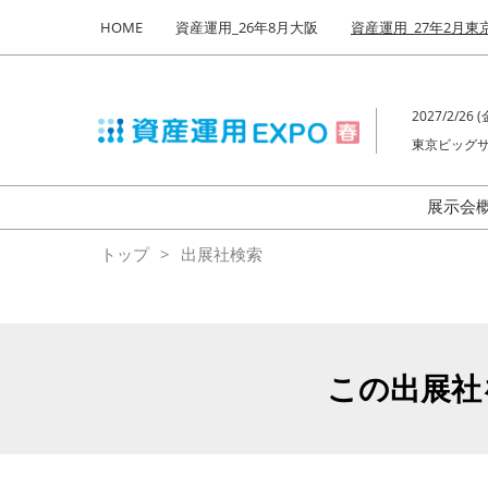
Press
ス
HOME
資産運用_26年8月大阪
資産運用_27年2月東
Escape
キ
to
ッ
close
プ
the
2027/2/26 (金
し
menu.
東京ビッグサ
て
進
む
展示会
来
トップ
出展社検索
この出展社