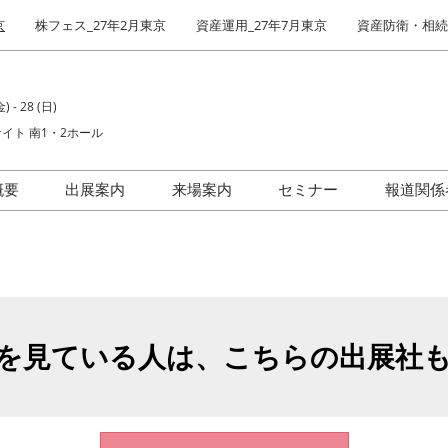
京
株フェス_27年2月東京
資産運用_27年7月東京
資産防衛・相続_
) - 28 (日)
イト 南1・2ホール
概要
出展案内
来場案内
セミナー
報道関係
場者数
出展社インタビュー
前回(2026年)会場風景
IR・株式投資フェア
を見ている人は、こちらの出展社