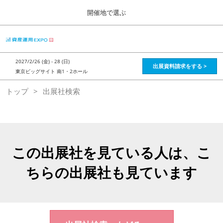
Press
ス
開催地で選ぶ
Escape
キ
to
ッ
close
HOME
グ
プ
the
ロ
2026年08月28日
し
ー
menu.
インテックス大阪 / Intex Osaka , Japan
2027/2/26 (金) - 28 (日)
バ
出展資料請求をする >
て
東京ビッグサイト 南1・2ホール
ル
進
ナ
資産運用_26年8月大阪
トップ
出展社検索
ビ
む
2026年08月28日
ゲ
インテックス大阪 / Intex Osaka , Japan
ー
シ
ョ
資産運用_27年2月東京
ン
2027年02月26日
を
この出展社を見ている人は、こ
東京ビッグサイト / Tokyo Big Sight, Japan
折
り
ちらの出展社も見ています
た
株フェス_27年2月東京
た
2027年02月26日
む
東京ビッグサイト / Tokyo Big Sight, Japan