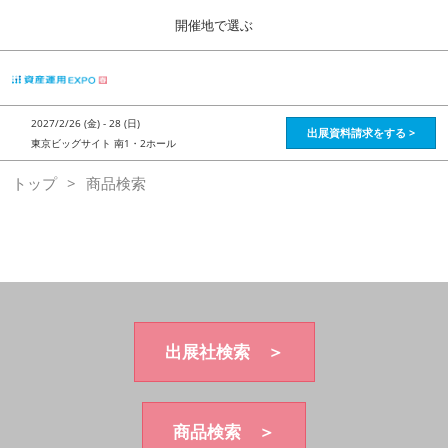
Press
ス
開催地で選ぶ
Escape
キ
to
ッ
close
HOME
グ
プ
the
ロ
2026年08月28日
し
ー
menu.
インテックス大阪 / Intex Osaka , Japan
2027/2/26 (金) - 28 (日)
バ
出展資料請求をする >
て
東京ビッグサイト 南1・2ホール
ル
進
ナ
資産運用_26年8月大阪
トップ
商品検索
ビ
む
2026年08月28日
ゲ
インテックス大阪 / Intex Osaka , Japan
ー
シ
ョ
資産運用_27年2月東京
ン
2027年02月26日
を
東京ビッグサイト / Tokyo Big Sight, Japan
折
り
た
出展社検索 ＞
株フェス_27年2月東京
た
2027年02月26日
む
東京ビッグサイト / Tokyo Big Sight, Japan
商品検索 ＞