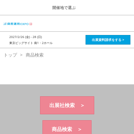
Press
ス
開催地で選ぶ
Escape
キ
to
ッ
close
HOME
グ
プ
the
ロ
2026年08月28日
し
ー
menu.
インテックス大阪 / Intex Osaka , Japan
2027/2/26 (金) - 28 (日)
バ
出展資料請求をする >
て
東京ビッグサイト 南1・2ホール
ル
進
ナ
資産運用_26年8月大阪
トップ
商品検索
ビ
む
2026年08月28日
ゲ
インテックス大阪 / Intex Osaka , Japan
ー
シ
ョ
資産運用_27年2月東京
ン
2027年02月26日
を
東京ビッグサイト / Tokyo Big Sight, Japan
折
り
た
出展社検索 ＞
株フェス_27年2月東京
た
2027年02月26日
む
東京ビッグサイト / Tokyo Big Sight, Japan
商品検索 ＞