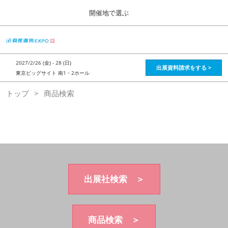
Press
ス
開催地で選ぶ
Escape
キ
to
ッ
close
HOME
グ
プ
the
ロ
2026年08月28日
し
ー
menu.
インテックス大阪 / Intex Osaka , Japan
2027/2/26 (金) - 28 (日)
バ
出展資料請求をする >
て
東京ビッグサイト 南1・2ホール
ル
進
ナ
資産運用_26年8月大阪
トップ
商品検索
ビ
む
2026年08月28日
ゲ
インテックス大阪 / Intex Osaka , Japan
ー
シ
ョ
資産運用_27年2月東京
ン
2027年02月26日
を
東京ビッグサイト / Tokyo Big Sight, Japan
折
り
た
出展社検索 ＞
株フェス_27年2月東京
た
2027年02月26日
む
東京ビッグサイト / Tokyo Big Sight, Japan
商品検索 ＞