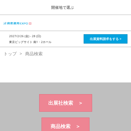
Press
ス
開催地で選ぶ
Escape
キ
to
ッ
close
HOME
グ
プ
the
ロ
2026年08月28日
し
ー
menu.
インテックス大阪 / Intex Osaka , Japan
2027/2/26 (金) - 28 (日)
バ
出展資料請求をする >
て
東京ビッグサイト 南1・2ホール
ル
進
ナ
資産運用_26年8月大阪
トップ
商品検索
ビ
む
2026年08月28日
ゲ
インテックス大阪 / Intex Osaka , Japan
ー
シ
ョ
資産運用_27年2月東京
ン
2027年02月26日
を
東京ビッグサイト / Tokyo Big Sight, Japan
折
り
た
出展社検索 ＞
株フェス_27年2月東京
た
2027年02月26日
む
東京ビッグサイト / Tokyo Big Sight, Japan
商品検索 ＞