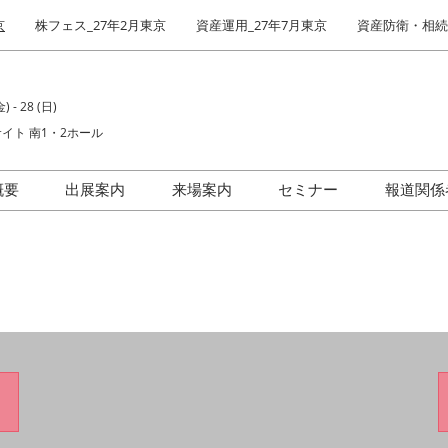
京
株フェス_27年2月東京
資産運用_27年7月東京
資産防衛・相続_
) - 28 (日)
イト 南1・2ホール
概要
出展案内
来場案内
セミナー
報道関係
場者数
出展社インタビュー
前回(2026年)会場風景
IR・株式投資フェア