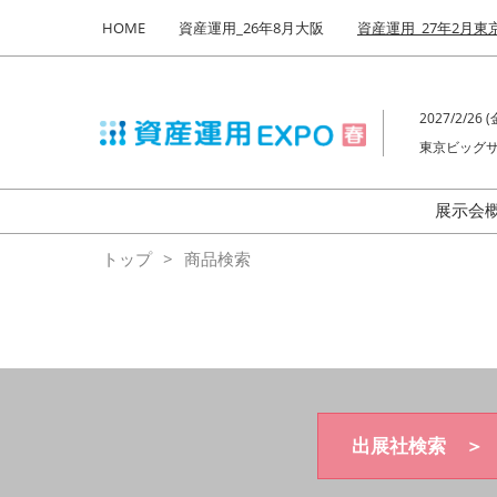
Press
ス
HOME
資産運用_26年8月大阪
資産運用_27年2月東
Escape
キ
to
ッ
close
プ
the
2027/2/26 (金
し
menu.
東京ビッグサ
て
進
む
展示会
来
トップ
商品検索
出展社検索 ＞