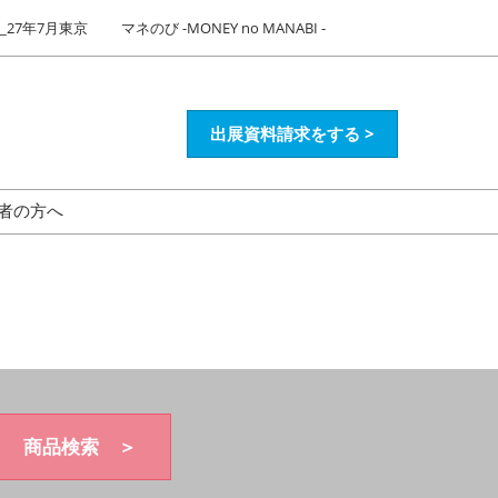
27年7月東京
マネのび -MONEY no MANABI -
出展資料請求をする >
者の方へ
商品検索 ＞