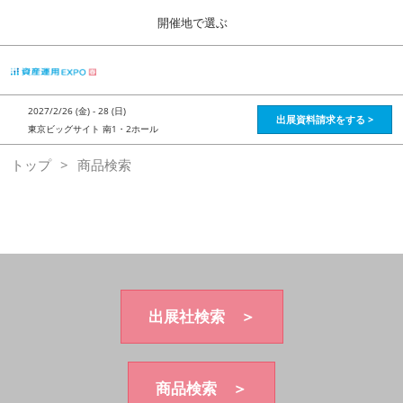
Press
ス
開催地で選ぶ
Escape
キ
to
ッ
close
HOME
グ
プ
the
ロ
2026年08月28日
し
ー
menu.
インテックス大阪 / Intex Osaka , Japan
2027/2/26 (金) - 28 (日)
バ
出展資料請求をする >
て
東京ビッグサイト 南1・2ホール
ル
進
ナ
資産運用_26年8月大阪
トップ
商品検索
ビ
む
2026年08月28日
ゲ
インテックス大阪 / Intex Osaka , Japan
ー
シ
ョ
資産運用_27年2月東京
ン
2027年02月26日
を
東京ビッグサイト / Tokyo Big Sight, Japan
折
り
た
出展社検索 ＞
株フェス_27年2月東京
た
2027年02月26日
む
東京ビッグサイト / Tokyo Big Sight, Japan
商品検索 ＞