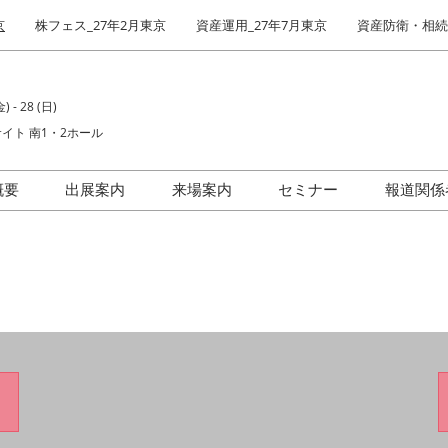
京
株フェス_27年2月東京
資産運用_27年7月東京
資産防衛・相続_
) - 28 (日)
イト 南1・2ホール
概要
出展案内
来場案内
セミナー
報道関係
場者数
出展社インタビュー
前回(2026年)会場風景
IR・株式投資フェア