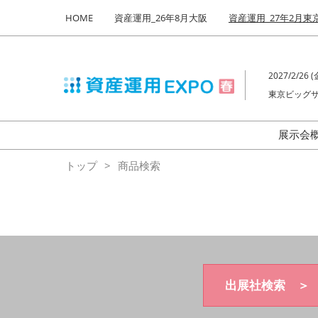
Press
ス
HOME
資産運用_26年8月大阪
資産運用_27年2月東
Escape
キ
to
ッ
close
プ
the
2027/2/26 (金
し
menu.
東京ビッグサ
て
進
む
展示会
来
トップ
商品検索
出展社検索 ＞