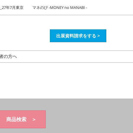
27年7月東京
マネのび -MONEY no MANABI -
出展資料請求をする >
者の方へ
商品検索 ＞