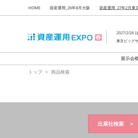
Press
ス
HOME
資産運用_26年8月大阪
資産運用_27年2月東
Escape
キ
to
ッ
close
プ
the
2027/2/26 (金
し
menu.
東京ビッグサ
て
進
む
展示会
来
トップ
商品検索
出展社検索 ＞