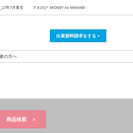
27年7月東京
マネのび -MONEY no MANABI -
出展資料請求をする >
者の方へ
商品検索 ＞