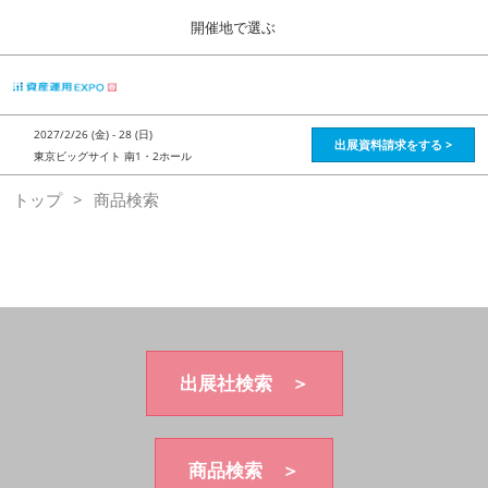
Press
ス
開催地で選ぶ
Escape
キ
to
ッ
close
HOME
グ
プ
the
ロ
2026年08月28日
し
ー
menu.
インテックス大阪 / Intex Osaka , Japan
2027/2/26 (金) - 28 (日)
バ
出展資料請求をする >
て
東京ビッグサイト 南1・2ホール
ル
進
ナ
資産運用_26年8月大阪
トップ
商品検索
ビ
む
2026年08月28日
ゲ
インテックス大阪 / Intex Osaka , Japan
ー
シ
ョ
資産運用_27年2月東京
ン
2027年02月26日
を
東京ビッグサイト / Tokyo Big Sight, Japan
折
り
た
出展社検索 ＞
株フェス_27年2月東京
た
2027年02月26日
む
東京ビッグサイト / Tokyo Big Sight, Japan
商品検索 ＞