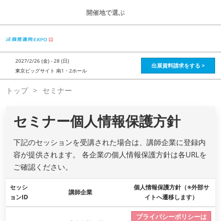
Press
ス
開催地で選ぶ
Escape
キ
to
ッ
close
HOME
グ
プ
the
ロ
2026年08月28日
し
ー
menu.
インテックス大阪 / Intex Osaka , Japan
2027/2/26 (金) - 28 (日)
バ
出展資料請求をする >
て
東京ビッグサイト 南1・2ホール
ル
進
ナ
資産運用_26年8月大阪
トップ
セミナー
ビ
む
2026年08月28日
ゲ
インテックス大阪 / Intex Osaka , Japan
ー
セミナー個人情報保護方針
シ
ョ
資産運用_27年2月東京
ン
2027年02月26日
下記のセッションを受講された場合は、講師企業に登録内
を
東京ビッグサイト / Tokyo Big Sight, Japan
折
容が提供されます。 各企業の個人情報保護方針は各URLを
り
ご確認ください。
た
株フェス_27年2月東京
た
2027年02月26日
セッシ
む
個人情報保護方針（※外部サ
講師企業
東京ビッグサイト / Tokyo Big Sight, Japan
ョンID
イトへ遷移します）
プライバシーポリシーは