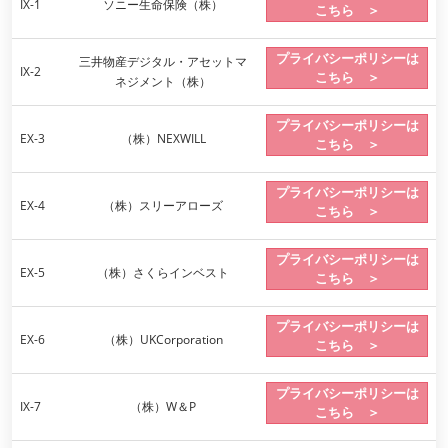
資産運用_27年7月東京
IX-1
ソニー生命保険（株）
こちら ＞
2027年07月09日
東京ビッグサイト / Tokyo Big Sight, Japan
プライバシーポリシーは
三井物産デジタル・アセットマ
IX-2
こちら ＞
ネジメント（株）
資産防衛・相続_27年7月東京
2027年07月09日
プライバシーポリシーは
東京ビッグサイト / Tokyo Big Sight, Japan
EX-3
（株）NEXWILL
こちら ＞
マネのび -MONEY no MANABI -
プライバシーポリシーは
EX-4
（株）スリーアローズ
こちら ＞
プライバシーポリシーは
EX-5
（株）さくらインベスト
こちら ＞
プライバシーポリシーは
EX-6
（株）UKCorporation
こちら ＞
プライバシーポリシーは
IX-7
（株）W＆P
こちら ＞