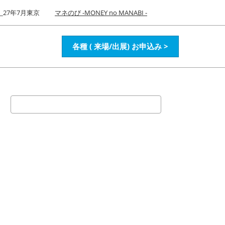
27年7月東京
マネのび -MONEY no MANABI -
各種 ( 来場/出展) お申込み >
検
索