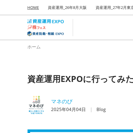
Press
ス
HOME
資産運用_26年8月大阪
資産運用_27年2月東
Escape
キ
to
ッ
close
プ
the
し
menu.
て
ホーム
進
む
資産運用EXPOに行ってみ
マネのび
2025年04月04日
Blog