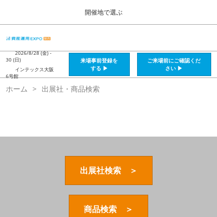
Press
ス
開催地で選ぶ
Escape
キ
to
ッ
close
HOME
グ
プ
the
ロ
2026年08月28日
し
ー
2026/8/28 (金) -
menu.
インテックス大阪 / Intex Osaka , Japan
30 (日)
来場事前登録を
ご来場前にご確認くだ
バ
て
する ▶
さい ▶
インテックス大阪
ル
6号館
進
ナ
資産運用_26年8月大阪
ホーム
出展社・商品検索
ビ
む
2026年08月28日
ゲ
インテックス大阪 / Intex Osaka , Japan
ー
シ
ョ
資産運用_27年2月東京
ン
2027年02月26日
を
東京ビッグサイト / Tokyo Big Sight, Japan
折
り
た
出展社検索 ＞
株フェス_27年2月東京
た
2027年02月26日
む
東京ビッグサイト / Tokyo Big Sight, Japan
商品検索 ＞