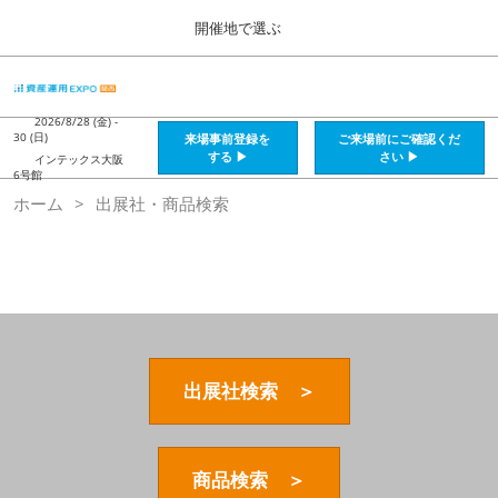
Press
ス
開催地で選ぶ
Escape
キ
to
ッ
close
HOME
グ
プ
the
ロ
2026年08月28日
し
ー
2026/8/28 (金) -
menu.
インテックス大阪 / Intex Osaka , Japan
30 (日)
来場事前登録を
ご来場前にご確認くだ
バ
て
する ▶
さい ▶
インテックス大阪
ル
6号館
進
ナ
資産運用_26年8月大阪
ホーム
出展社・商品検索
ビ
む
2026年08月28日
ゲ
インテックス大阪 / Intex Osaka , Japan
ー
シ
ョ
資産運用_27年2月東京
ン
2027年02月26日
を
東京ビッグサイト / Tokyo Big Sight, Japan
折
り
た
出展社検索 ＞
株フェス_27年2月東京
た
2027年02月26日
む
東京ビッグサイト / Tokyo Big Sight, Japan
商品検索 ＞