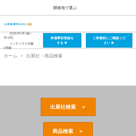
Press
ス
開催地で選ぶ
Escape
キ
to
ッ
close
HOME
グ
プ
the
ロ
2026年08月28日
し
ー
2026/8/28 (金) -
menu.
インテックス大阪 / Intex Osaka , Japan
30 (日)
来場事前登録を
ご来場前にご確認くだ
バ
て
する ▶
さい ▶
インテックス大阪
ル
6号館
進
ナ
資産運用_26年8月大阪
ホーム
出展社・商品検索
ビ
む
2026年08月28日
ゲ
インテックス大阪 / Intex Osaka , Japan
ー
シ
ョ
資産運用_27年2月東京
ン
2027年02月26日
を
東京ビッグサイト / Tokyo Big Sight, Japan
折
り
た
出展社検索 ＞
株フェス_27年2月東京
た
2027年02月26日
む
東京ビッグサイト / Tokyo Big Sight, Japan
商品検索 ＞