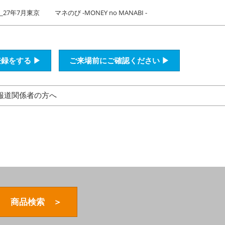
27年7月東京
マネのび -MONEY no MANABI -
録をする ▶
ご来場前にご確認ください ▶
報道関係者の方へ
商品検索 ＞