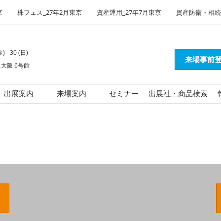
京
株フェス_27年2月東京
資産運用_27年7月東京
資産防衛・相続_
) - 30 (日)
来場事前登
大阪 6号館
出展案内
来場案内
セミナー
出展社・商品検索
出展社インタビュー
資産運用EXPO 展示会活用
ガイド
不動産投資 特集