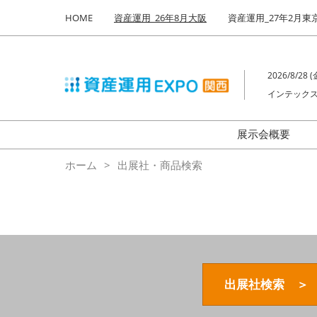
Press
ス
HOME
資産運用_26年8月大阪
資産運用_27年2月東
Escape
キ
to
ッ
close
プ
the
2026/8/28 (金
し
menu.
インテックス
て
進
む
展示会概要
来場者数
ホーム
出展社・商品検索
出展社検索 ＞