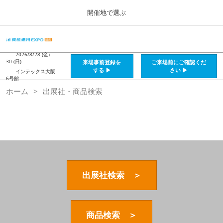
Press
ス
開催地で選ぶ
Escape
キ
to
ッ
close
HOME
グ
プ
the
ロ
2026年08月28日
し
ー
2026/8/28 (金) -
menu.
インテックス大阪 / Intex Osaka , Japan
30 (日)
来場事前登録を
ご来場前にご確認くだ
バ
て
する ▶
さい ▶
インテックス大阪
ル
6号館
進
ナ
資産運用_26年8月大阪
ホーム
出展社・商品検索
ビ
む
2026年08月28日
ゲ
インテックス大阪 / Intex Osaka , Japan
ー
シ
ョ
資産運用_27年2月東京
ン
2027年02月26日
を
東京ビッグサイト / Tokyo Big Sight, Japan
折
り
た
出展社検索 ＞
株フェス_27年2月東京
た
2027年02月26日
む
東京ビッグサイト / Tokyo Big Sight, Japan
商品検索 ＞