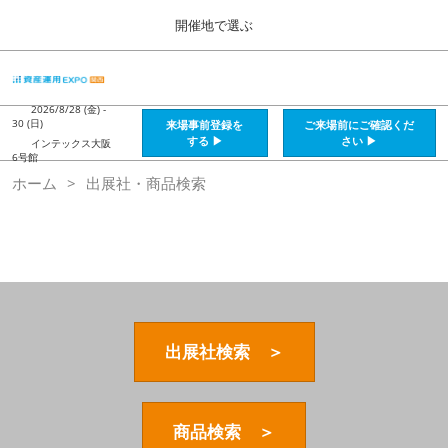
Press
ス
開催地で選ぶ
Escape
キ
to
ッ
close
HOME
グ
プ
the
ロ
2026年08月28日
し
ー
2026/8/28 (金) -
menu.
インテックス大阪 / Intex Osaka , Japan
30 (日)
来場事前登録を
ご来場前にご確認くだ
バ
て
する ▶
さい ▶
インテックス大阪
ル
6号館
進
ナ
資産運用_26年8月大阪
ホーム
出展社・商品検索
ビ
む
2026年08月28日
ゲ
インテックス大阪 / Intex Osaka , Japan
ー
シ
ョ
資産運用_27年2月東京
ン
2027年02月26日
を
東京ビッグサイト / Tokyo Big Sight, Japan
折
り
た
出展社検索 ＞
株フェス_27年2月東京
た
2027年02月26日
む
東京ビッグサイト / Tokyo Big Sight, Japan
商品検索 ＞