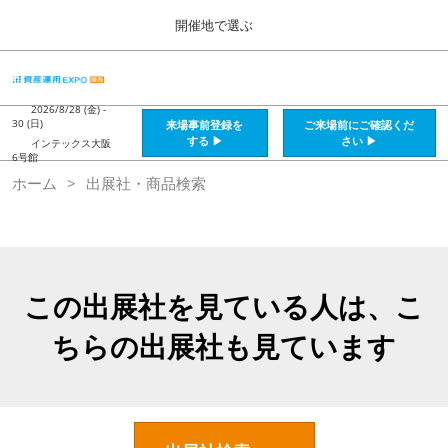
Press
ス
開催地で選ぶ
Escape
キ
to
ッ
close
HOME
グ
プ
the
ロ
2026年08月28日
し
ー
2026/8/28 (金) -
menu.
インテックス大阪 / Intex Osaka , Japan
30 (日)
来場事前登録を
ご来場前にご確認くだ
バ
て
する ▶
さい ▶
インテックス大阪
ル
6号館
進
ナ
資産運用_26年8月大阪
ホーム
出展社・商品検索
ビ
む
2026年08月28日
ゲ
インテックス大阪 / Intex Osaka , Japan
ー
シ
ョ
資産運用_27年2月東京
ン
2027年02月26日
を
この出展社を見ている人は、こ
東京ビッグサイト / Tokyo Big Sight, Japan
折
り
ちらの出展社も見ています
た
株フェス_27年2月東京
た
2027年02月26日
む
東京ビッグサイト / Tokyo Big Sight, Japan