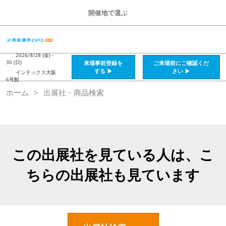
Press
ス
開催地で選ぶ
Escape
キ
to
ッ
close
HOME
グ
プ
the
ロ
2026年08月28日
し
ー
2026/8/28 (金) -
menu.
インテックス大阪 / Intex Osaka , Japan
30 (日)
来場事前登録を
ご来場前にご確認くだ
バ
て
する ▶
さい ▶
インテックス大阪
ル
6号館
進
ナ
資産運用_26年8月大阪
ホーム
出展社・商品検索
ビ
む
2026年08月28日
ゲ
インテックス大阪 / Intex Osaka , Japan
ー
シ
ョ
資産運用_27年2月東京
ン
2027年02月26日
を
この出展社を見ている人は、こ
東京ビッグサイト / Tokyo Big Sight, Japan
折
り
ちらの出展社も見ています
た
株フェス_27年2月東京
た
2027年02月26日
む
東京ビッグサイト / Tokyo Big Sight, Japan