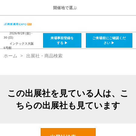
Press
ス
開催地で選ぶ
Escape
キ
to
ッ
close
HOME
グ
プ
the
ロ
2026年08月28日
し
ー
2026/8/28 (金) -
menu.
インテックス大阪 / Intex Osaka , Japan
30 (日)
来場事前登録を
ご来場前にご確認くだ
バ
て
する ▶
さい ▶
インテックス大阪
ル
6号館
進
ナ
資産運用_26年8月大阪
ホーム
出展社・商品検索
ビ
む
2026年08月28日
ゲ
インテックス大阪 / Intex Osaka , Japan
ー
シ
ョ
資産運用_27年2月東京
ン
2027年02月26日
を
この出展社を見ている人は、こ
東京ビッグサイト / Tokyo Big Sight, Japan
折
り
ちらの出展社も見ています
た
株フェス_27年2月東京
た
2027年02月26日
む
東京ビッグサイト / Tokyo Big Sight, Japan