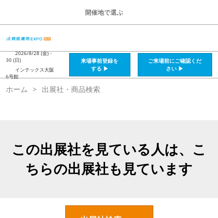
Press
ス
開催地で選ぶ
Escape
キ
to
ッ
close
HOME
グ
プ
the
ロ
2026年08月28日
し
ー
2026/8/28 (金) -
menu.
インテックス大阪 / Intex Osaka , Japan
30 (日)
来場事前登録を
ご来場前にご確認くだ
バ
て
する ▶
さい ▶
インテックス大阪
ル
6号館
進
ナ
資産運用_26年8月大阪
ホーム
出展社・商品検索
ビ
む
2026年08月28日
ゲ
インテックス大阪 / Intex Osaka , Japan
ー
シ
ョ
資産運用_27年2月東京
ン
2027年02月26日
を
この出展社を見ている人は、こ
東京ビッグサイト / Tokyo Big Sight, Japan
折
り
ちらの出展社も見ています
た
株フェス_27年2月東京
た
2027年02月26日
む
東京ビッグサイト / Tokyo Big Sight, Japan