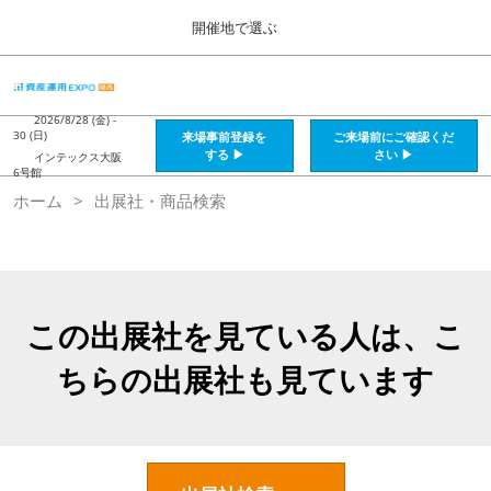
Press
ス
開催地で選ぶ
Escape
キ
to
ッ
close
HOME
グ
プ
the
ロ
2026年08月28日
し
ー
2026/8/28 (金) -
menu.
インテックス大阪 / Intex Osaka , Japan
30 (日)
来場事前登録を
ご来場前にご確認くだ
バ
て
する ▶
さい ▶
インテックス大阪
ル
6号館
進
ナ
資産運用_26年8月大阪
ホーム
出展社・商品検索
ビ
む
2026年08月28日
ゲ
インテックス大阪 / Intex Osaka , Japan
ー
シ
ョ
資産運用_27年2月東京
ン
2027年02月26日
を
この出展社を見ている人は、こ
東京ビッグサイト / Tokyo Big Sight, Japan
折
り
ちらの出展社も見ています
た
株フェス_27年2月東京
た
2027年02月26日
む
東京ビッグサイト / Tokyo Big Sight, Japan