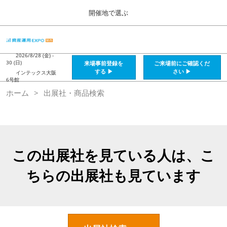
Press
ス
開催地で選ぶ
Escape
キ
to
ッ
close
HOME
グ
プ
the
ロ
2026年08月28日
し
ー
2026/8/28 (金) -
menu.
インテックス大阪 / Intex Osaka , Japan
30 (日)
来場事前登録を
ご来場前にご確認くだ
バ
て
する ▶
さい ▶
インテックス大阪
ル
6号館
進
ナ
資産運用_26年8月大阪
ホーム
出展社・商品検索
ビ
む
2026年08月28日
ゲ
インテックス大阪 / Intex Osaka , Japan
ー
シ
ョ
資産運用_27年2月東京
ン
2027年02月26日
を
この出展社を見ている人は、こ
東京ビッグサイト / Tokyo Big Sight, Japan
折
り
ちらの出展社も見ています
た
株フェス_27年2月東京
た
2027年02月26日
む
東京ビッグサイト / Tokyo Big Sight, Japan