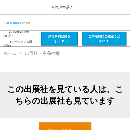
Press
ス
開催地で選ぶ
Escape
キ
to
ッ
close
HOME
グ
プ
the
ロ
2026年08月28日
し
ー
2026/8/28 (金) -
menu.
インテックス大阪 / Intex Osaka , Japan
30 (日)
来場事前登録を
ご来場前にご確認くだ
バ
て
する ▶
さい ▶
インテックス大阪
ル
6号館
進
ナ
資産運用_26年8月大阪
ホーム
出展社・商品検索
ビ
む
2026年08月28日
ゲ
インテックス大阪 / Intex Osaka , Japan
ー
シ
ョ
資産運用_27年2月東京
ン
2027年02月26日
を
この出展社を見ている人は、こ
東京ビッグサイト / Tokyo Big Sight, Japan
折
り
ちらの出展社も見ています
た
株フェス_27年2月東京
た
2027年02月26日
む
東京ビッグサイト / Tokyo Big Sight, Japan