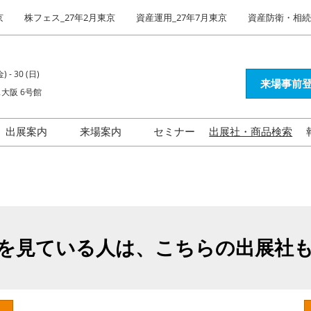
京
株フェス_27年2月東京
資産運用_27年7月東京
資産防衛・相続_
) - 30 (日)
来場事前登
大阪 6号館
出展案内
来場案内
セミナー
出展社・商品検索
出展社インタビュー
資産運用EXPO 展示会活用
ガイド
不動産投資 特集
を見ている人は、こちらの出展社