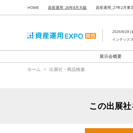
Press
ス
HOME
資産運用_26年8月大阪
資産運用_27年2月東
Escape
キ
to
ッ
close
プ
the
2026/8/28 (金
し
menu.
インテックス
て
進
む
展示会概要
来場者数
ホーム
出展社・商品検索
この出展社