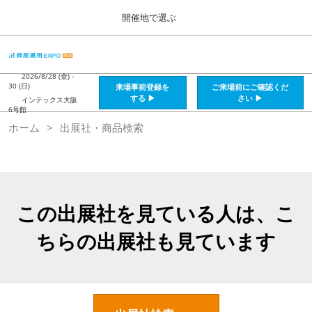
Press
ス
開催地で選ぶ
Escape
キ
to
ッ
close
HOME
グ
プ
the
ロ
2026年08月28日
し
ー
2026/8/28 (金) -
menu.
インテックス大阪 / Intex Osaka , Japan
30 (日)
来場事前登録を
ご来場前にご確認くだ
バ
て
する ▶
さい ▶
インテックス大阪
ル
6号館
進
ナ
資産運用_26年8月大阪
ホーム
出展社・商品検索
ビ
む
2026年08月28日
ゲ
インテックス大阪 / Intex Osaka , Japan
ー
シ
ョ
資産運用_27年2月東京
ン
2027年02月26日
を
この出展社を見ている人は、こ
東京ビッグサイト / Tokyo Big Sight, Japan
折
り
ちらの出展社も見ています
た
株フェス_27年2月東京
た
2027年02月26日
む
東京ビッグサイト / Tokyo Big Sight, Japan