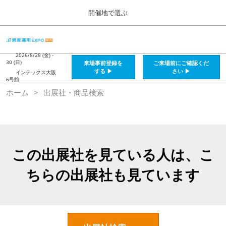
Press
ス
開催地で選ぶ
Escape
キ
to
ッ
close
HOME
グ
プ
the
ロ
2026年08月28日
し
ー
2026/8/28 (金) -
menu.
インテックス大阪 / Intex Osaka , Japan
30 (日)
来場事前登録を
ご来場前にご確認くだ
バ
て
する ▶
さい ▶
インテックス大阪
ル
6号館
進
ナ
資産運用_26年8月大阪
ホーム
出展社・商品検索
ビ
む
2026年08月28日
ゲ
インテックス大阪 / Intex Osaka , Japan
ー
シ
ョ
資産運用_27年2月東京
ン
2027年02月26日
を
この出展社を見ている人は、こ
東京ビッグサイト / Tokyo Big Sight, Japan
折
り
ちらの出展社も見ています
た
株フェス_27年2月東京
た
2027年02月26日
む
東京ビッグサイト / Tokyo Big Sight, Japan