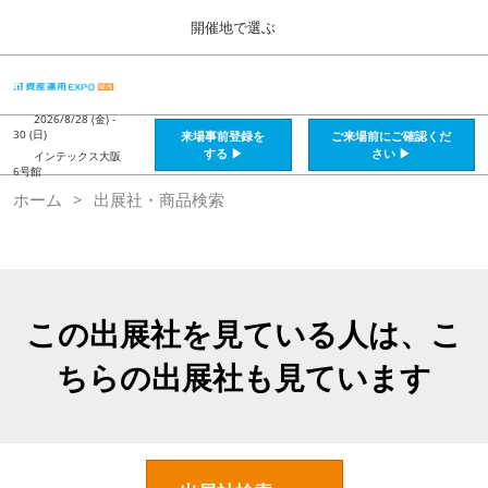
Press
ス
開催地で選ぶ
Escape
キ
to
ッ
close
HOME
グ
プ
the
ロ
2026年08月28日
し
ー
2026/8/28 (金) -
menu.
インテックス大阪 / Intex Osaka , Japan
30 (日)
来場事前登録を
ご来場前にご確認くだ
バ
て
する ▶
さい ▶
インテックス大阪
ル
6号館
進
ナ
資産運用_26年8月大阪
ホーム
出展社・商品検索
ビ
む
2026年08月28日
ゲ
インテックス大阪 / Intex Osaka , Japan
ー
シ
ョ
資産運用_27年2月東京
ン
2027年02月26日
を
この出展社を見ている人は、こ
東京ビッグサイト / Tokyo Big Sight, Japan
折
り
ちらの出展社も見ています
た
株フェス_27年2月東京
た
2027年02月26日
む
東京ビッグサイト / Tokyo Big Sight, Japan