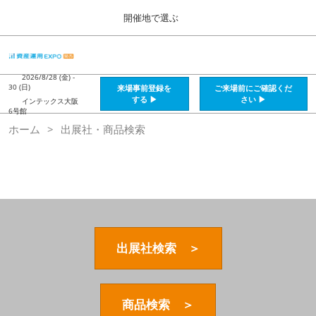
Press
ス
開催地で選ぶ
Escape
キ
to
ッ
close
HOME
グ
プ
the
ロ
2026年08月28日
し
ー
2026/8/28 (金) -
menu.
インテックス大阪 / Intex Osaka , Japan
30 (日)
来場事前登録を
ご来場前にご確認くだ
バ
て
する ▶
さい ▶
インテックス大阪
ル
6号館
進
ナ
資産運用_26年8月大阪
ホーム
出展社・商品検索
ビ
む
2026年08月28日
ゲ
インテックス大阪 / Intex Osaka , Japan
ー
シ
ョ
資産運用_27年2月東京
ン
2027年02月26日
を
東京ビッグサイト / Tokyo Big Sight, Japan
折
り
た
出展社検索 ＞
株フェス_27年2月東京
た
2027年02月26日
む
東京ビッグサイト / Tokyo Big Sight, Japan
商品検索 ＞