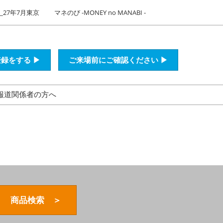
27年7月東京
マネのび -MONEY no MANABI -
録をする ▶
ご来場前にご確認ください ▶
報道関係者の方へ
商品検索 ＞