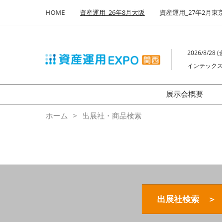
Press
ス
HOME
資産運用_26年8月大阪
資産運用_27年2月東
Escape
キ
to
ッ
close
プ
the
2026/8/28 (金
し
menu.
インテックス
て
進
む
展示会概要
来場者数
ホーム
出展社・商品検索
出展社検索 ＞