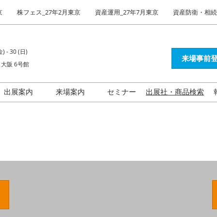
京
株フェス_27年2月東京
資産運用_27年7月東京
資産防衛・相続_
) - 30 (日)
来場事前登
大阪 6号館
出展案内
来場案内
セミナー
出展社・商品検索
出展社インタビュー
資産運用EXPO 展示会活用
ガイド
不動産投資 特集