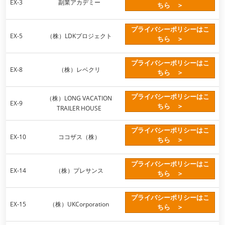
資産運用_27年7月東京
EX-3
副業アカデミー
ちら ＞
2027年07月09日
東京ビッグサイト / Tokyo Big Sight, Japan
プライバシーポリシーはこ
EX-5
（株）LDKプロジェクト
ちら ＞
資産防衛・相続_27年7月東京
2027年07月09日
プライバシーポリシーはこ
東京ビッグサイト / Tokyo Big Sight, Japan
EX-8
（株）レベクリ
ちら ＞
マネのび -MONEY no MANABI -
プライバシーポリシーはこ
（株）LONG VACATION
EX-9
ちら ＞
TRAILER HOUSE
プライバシーポリシーはこ
EX-10
ココザス（株）
ちら ＞
プライバシーポリシーはこ
EX-14
（株）プレサンス
ちら ＞
プライバシーポリシーはこ
EX-15
（株）UKCorporation
ちら ＞