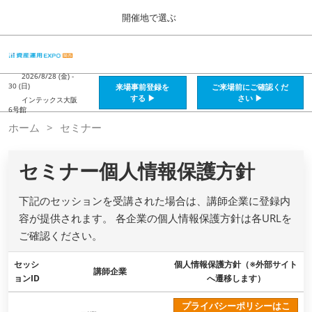
Press
ス
開催地で選ぶ
Escape
キ
to
ッ
close
HOME
グ
プ
the
ロ
2026年08月28日
し
ー
2026/8/28 (金) -
menu.
インテックス大阪 / Intex Osaka , Japan
30 (日)
来場事前登録を
ご来場前にご確認くだ
バ
て
する ▶
さい ▶
インテックス大阪
ル
6号館
進
ナ
資産運用_26年8月大阪
ホーム
セミナー
ビ
む
2026年08月28日
ゲ
インテックス大阪 / Intex Osaka , Japan
ー
セミナー個人情報保護方針
シ
ョ
資産運用_27年2月東京
ン
2027年02月26日
下記のセッションを受講された場合は、講師企業に登録内
を
東京ビッグサイト / Tokyo Big Sight, Japan
折
容が提供されます。 各企業の個人情報保護方針は各URLを
り
ご確認ください。
た
株フェス_27年2月東京
た
2027年02月26日
セッシ
む
個人情報保護方針（※外部サイト
講師企業
東京ビッグサイト / Tokyo Big Sight, Japan
ョンID
へ遷移します）
プライバシーポリシーはこ