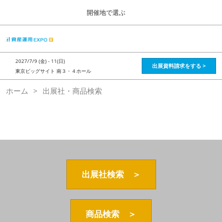
Press
ス
開催地で選ぶ
Escape
キ
to
ッ
close
HOME
グ
プ
the
ロ
2026年08月28日
し
ー
menu.
インテックス大阪 / Intex Osaka , Japan
2027/7/9 (金) - 11(日)
バ
出展資料請求をする >
て
東京ビッグサイト 南３・４ホール
ル
進
ナ
資産運用_26年8月大阪
ホーム
出展社・商品検索
ビ
む
2026年08月28日
ゲ
インテックス大阪 / Intex Osaka , Japan
ー
シ
ョ
資産運用_27年2月東京
ン
2027年02月26日
を
東京ビッグサイト / Tokyo Big Sight, Japan
折
り
た
出展社検索 ＞
株フェス_27年2月東京
た
2027年02月26日
む
東京ビッグサイト / Tokyo Big Sight, Japan
商品検索 ＞