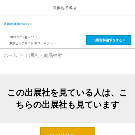
Press
ス
開催地で選ぶ
Escape
キ
to
ッ
close
HOME
グ
プ
the
ロ
2026年08月28日
し
ー
menu.
インテックス大阪 / Intex Osaka , Japan
2027/7/9 (金) - 11(日)
バ
出展資料請求をする >
て
東京ビッグサイト 南３・４ホール
ル
進
ナ
資産運用_26年8月大阪
ホーム
出展社・商品検索
ビ
む
2026年08月28日
ゲ
インテックス大阪 / Intex Osaka , Japan
ー
シ
ョ
資産運用_27年2月東京
ン
2027年02月26日
を
この出展社を見ている人は、こ
東京ビッグサイト / Tokyo Big Sight, Japan
折
り
ちらの出展社も見ています
た
株フェス_27年2月東京
た
2027年02月26日
む
東京ビッグサイト / Tokyo Big Sight, Japan