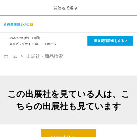
Press
ス
開催地で選ぶ
Escape
キ
to
ッ
close
HOME
グ
プ
the
ロ
2026年08月28日
し
ー
menu.
インテックス大阪 / Intex Osaka , Japan
2027/7/9 (金) - 11(日)
バ
出展資料請求をする >
て
東京ビッグサイト 南３・４ホール
ル
進
ナ
資産運用_26年8月大阪
ホーム
出展社・商品検索
ビ
む
2026年08月28日
ゲ
インテックス大阪 / Intex Osaka , Japan
ー
シ
ョ
資産運用_27年2月東京
ン
2027年02月26日
を
この出展社を見ている人は、こ
東京ビッグサイト / Tokyo Big Sight, Japan
折
り
ちらの出展社も見ています
た
株フェス_27年2月東京
た
2027年02月26日
む
東京ビッグサイト / Tokyo Big Sight, Japan