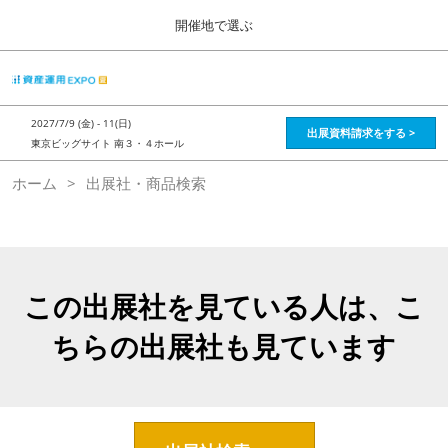
Press
ス
開催地で選ぶ
Escape
キ
to
ッ
close
HOME
グ
プ
the
ロ
2026年08月28日
し
ー
menu.
インテックス大阪 / Intex Osaka , Japan
2027/7/9 (金) - 11(日)
バ
出展資料請求をする >
て
東京ビッグサイト 南３・４ホール
ル
進
ナ
資産運用_26年8月大阪
ホーム
出展社・商品検索
ビ
む
2026年08月28日
ゲ
インテックス大阪 / Intex Osaka , Japan
ー
シ
ョ
資産運用_27年2月東京
ン
2027年02月26日
を
この出展社を見ている人は、こ
東京ビッグサイト / Tokyo Big Sight, Japan
折
り
ちらの出展社も見ています
た
株フェス_27年2月東京
た
2027年02月26日
む
東京ビッグサイト / Tokyo Big Sight, Japan