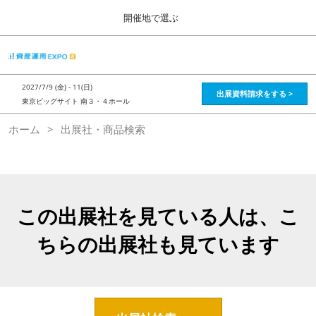
Press
ス
開催地で選ぶ
Escape
キ
to
ッ
close
HOME
グ
プ
the
ロ
2026年08月28日
し
ー
menu.
インテックス大阪 / Intex Osaka , Japan
2027/7/9 (金) - 11(日)
バ
出展資料請求をする >
て
東京ビッグサイト 南３・４ホール
ル
進
ナ
資産運用_26年8月大阪
ホーム
出展社・商品検索
ビ
む
2026年08月28日
ゲ
インテックス大阪 / Intex Osaka , Japan
ー
シ
ョ
資産運用_27年2月東京
ン
2027年02月26日
を
この出展社を見ている人は、こ
東京ビッグサイト / Tokyo Big Sight, Japan
折
り
ちらの出展社も見ています
た
株フェス_27年2月東京
た
2027年02月26日
む
東京ビッグサイト / Tokyo Big Sight, Japan